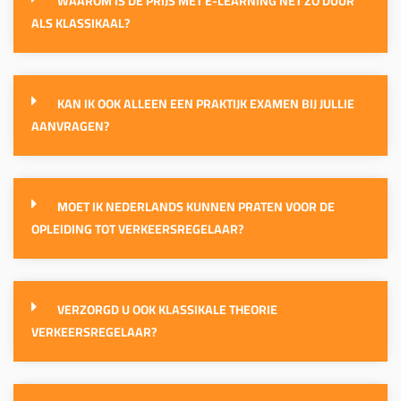
WAAROM IS DE PRIJS MET E-LEARNING NET ZO DUUR
ALS KLASSIKAAL?
KAN IK OOK ALLEEN EEN PRAKTIJK EXAMEN BIJ JULLIE
AANVRAGEN?
MOET IK NEDERLANDS KUNNEN PRATEN VOOR DE
OPLEIDING TOT VERKEERSREGELAAR?
VERZORGD U OOK KLASSIKALE THEORIE
VERKEERSREGELAAR?